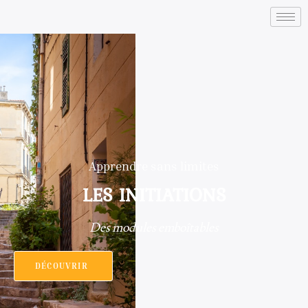
Apprendre sans limites
LES
INITIATIONS
Des modules emboîtables
DÉCOUVRIR